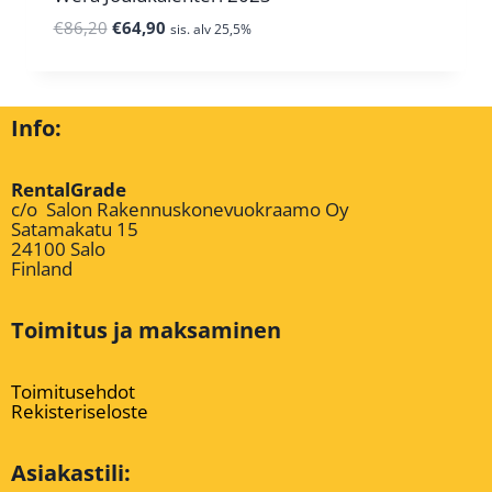
€
86,20
€
64,90
sis. alv 25,5%
Info:
RentalGrade
c/o Salon Rakennuskonevuokraamo Oy
Satamakatu 15
24100 Salo
Finland
Toimitus ja maksaminen
Toimitusehdot
Rekisteriseloste
Asiakastili: