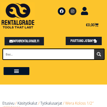
€
0,00
Puuttuiko jotain?
info@rentalgrade.fi
Etusivu
/
Käsityökalut
/
Työkalusarjat
/ Wera Koloss 1/2″