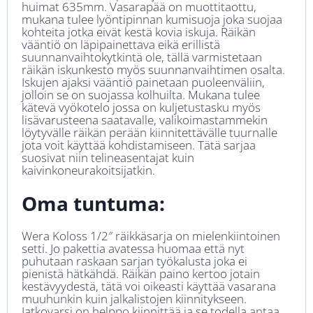
huimat 635mm. Vasarapää on muottitaottu,
mukana tulee lyöntipinnan kumisuoja joka suojaa
kohteita jotka eivät kestä kovia iskuja. Räikän
vääntiö on läpipainettava eikä erillistä
suunnanvaihtokytkintä ole, tällä varmistetaan
räikän iskunkesto myös suunnanvaihtimen osalta.
Iskujen ajaksi vääntiö painetaan puoleenväliin,
jolloin se on suojassa kolhuilta. Mukana tulee
kätevä vyökotelo jossa on kuljetustasku myös
lisävarusteena saatavalle, valikoimastammekin
löytyvälle räikän perään kiinnitettävälle tuurnalle
jota voit käyttää kohdistamiseen. Tätä sarjaa
suosivat niin telineasentajat kuin
kaivinkoneurakoitsijatkin.
Oma tuntuma:
Wera Koloss 1/2″ räikkäsarja on mielenkiintoinen
setti. Jo pakettia avatessa huomaa että nyt
puhutaan raskaan sarjan työkalusta joka ei
pienistä hätkähdä. Räikän paino kertoo jotain
kestävyydestä, tätä voi oikeasti käyttää vasarana
muuhunkin kuin jalkalistojen kiinnitykseen.
Jatkovarsi on helppo kiinnittää ja se todella antaa