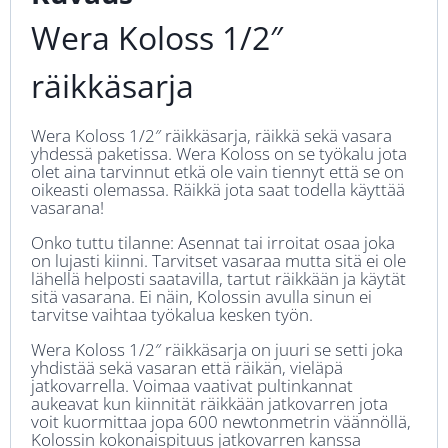
Wera Koloss 1/2″
räikkäsarja
Wera Koloss 1/2″ räikkäsarja, räikkä sekä vasara
yhdessä paketissa. Wera Koloss on se työkalu jota
olet aina tarvinnut etkä ole vain tiennyt että se on
oikeasti olemassa. Räikkä jota saat todella käyttää
vasarana!
Onko tuttu tilanne: Asennat tai irroitat osaa joka
on lujasti kiinni. Tarvitset vasaraa mutta sitä ei ole
lähellä helposti saatavilla, tartut räikkään ja käytät
sitä vasarana. Ei näin, Kolossin avulla sinun ei
tarvitse vaihtaa työkalua kesken työn.
Wera Koloss 1/2″ räikkäsarja on juuri se setti joka
yhdistää sekä vasaran että räikän, vieläpä
jatkovarrella. Voimaa vaativat pultinkannat
aukeavat kun kiinnität räikkään jatkovarren jota
voit kuormittaa jopa 600 newtonmetrin väännöllä,
Kolossin kokonaispituus jatkovarren kanssa