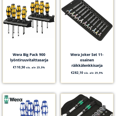
Wera Big Pack 900
Wera Joker Set 11-
lyöntiruuvitalttasarja
osainen
räikkälenkkisarja
€
110,50
sis. alv 25,5%
€
282,10
sis. alv 25,5%