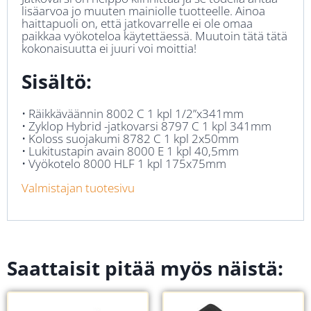
lisäarvoa jo muuten mainiolle tuotteelle. Ainoa
haittapuoli on, että jatkovarrelle ei ole omaa
paikkaa vyökoteloa käytettäessä. Muutoin tätä tätä
kokonaisuutta ei juuri voi moittia!
Sisältö:
• Räikkäväännin 8002 C 1 kpl 1/2”x341mm
• Zyklop Hybrid -jatkovarsi 8797 C 1 kpl 341mm
• Koloss suojakumi 8782 C 1 kpl 2x50mm
• Lukitustapin avain 8000 E 1 kpl 40,5mm
• Vyökotelo 8000 HLF 1 kpl 175x75mm
Valmistajan tuotesivu
Saattaisit pitää myös näistä: