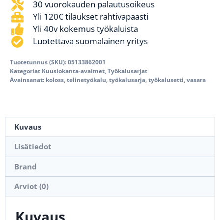
30 vuorokauden palautusoikeus
Yli 120€ tilaukset rahtivapaasti
Yli 40v kokemus työkaluista
Luotettava suomalainen yritys
Tuotetunnus (SKU):
05133862001
Kategoriat
Kuusiokanta-avaimet
,
Työkalusarjat
Avainsanat:
koloss
,
telinetyökalu
,
työkalusarja
,
työkalusetti
,
vasara
Kuvaus
Lisätiedot
Brand
Arviot (0)
Kuvaus