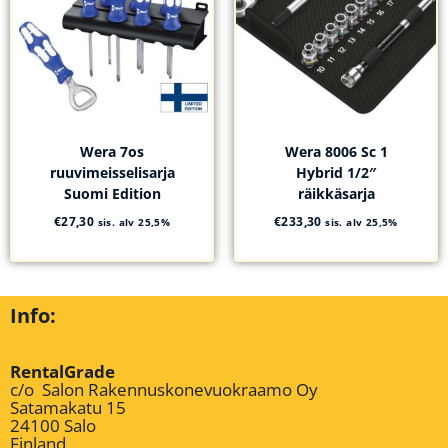
Wera 7os
Wera 8006 Sc 1
ruuvimeisselisarja
Hybrid 1/2″
Suomi Edition
räikkäsarja
€
27,30
€
233,30
sis. alv 25,5%
sis. alv 25,5%
Info:
RentalGrade
c/o Salon Rakennuskonevuokraamo Oy
Satamakatu 15
24100 Salo
Finland