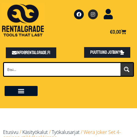
€
0,00
Puuttuiko jotain?
info@rentalgrade.fi
Etusivu
/
Käsityökalut
/
Työkalusarjat
/ Wera Joker Set 4-