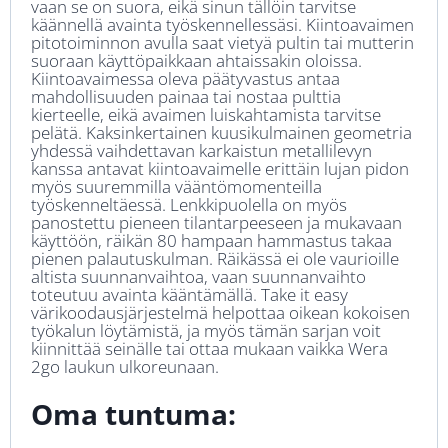
vaan se on suora, eikä sinun tällöin tarvitse
käännellä avainta työskennellessäsi. Kiintoavaimen
pitotoiminnon avulla saat vietyä pultin tai mutterin
suoraan käyttöpaikkaan ahtaissakin oloissa.
Kiintoavaimessa oleva päätyvastus antaa
mahdollisuuden painaa tai nostaa pulttia
kierteelle, eikä avaimen luiskahtamista tarvitse
pelätä. Kaksinkertainen kuusikulmainen geometria
yhdessä vaihdettavan karkaistun metallilevyn
kanssa antavat kiintoavaimelle erittäin lujan pidon
myös suuremmilla vääntömomenteilla
työskenneltäessä. Lenkkipuolella on myös
panostettu pieneen tilantarpeeseen ja mukavaan
käyttöön, räikän 80 hampaan hammastus takaa
pienen palautuskulman. Räikässä ei ole vaurioille
altista suunnanvaihtoa, vaan suunnanvaihto
toteutuu avainta kääntämällä. Take it easy
värikoodausjärjestelmä helpottaa oikean kokoisen
työkalun löytämistä, ja myös tämän sarjan voit
kiinnittää seinälle tai ottaa mukaan vaikka Wera
2go laukun ulkoreunaan.
Oma tuntuma: