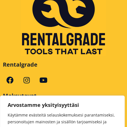
Rentalgrade
Maksutavat
Arvostamme yksityisyyttäsi
Käytämme evästeitä selauskokemuksesi parantamiseksi,
personoitujen mainosten ja sisällön tarjoamiseksi ja