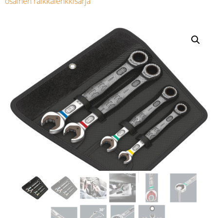
osainen räikkälenkkisarja