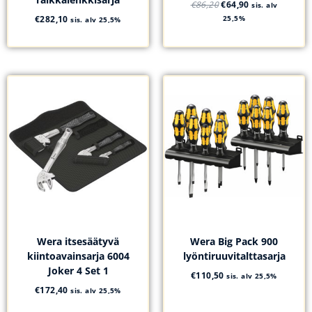
€
86,20
€
64,90
sis. alv
€
282,10
25,5%
sis. alv 25,5%
Wera itsesäätyvä
Wera Big Pack 900
kiintoavainsarja 6004
lyöntiruuvitalttasarja
Joker 4 Set 1
€
110,50
sis. alv 25,5%
€
172,40
sis. alv 25,5%