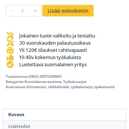
Lisää ostoskoriin
Jokainen tuote valikoitu ja testattu
30 vuorokauden palautusoikeus
Yli 120€ tilaukset rahtivapaasti
Yli 40v kokemus työkaluista
Luotettava suomalainen yritys
Tuotetunnus (SKU):
05073290001
Kategoriat
Kuusiokanta-avaimet
,
Työkalusarjat
Avainsanat:
kiintoavain
,
räikkälenkki
,
työkalusarja
,
työkalusetti
Kuvaus
Lisätiedot