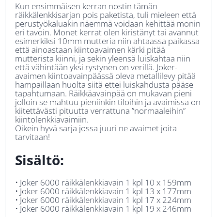
Kun ensimmäisen kerran nostin tämän
räikkälenkkisarjan pois paketista, tuli mieleen että
perustyökaluakin näemmä voidaan kehittää monin
eri tavoin. Monet kerrat olen kiristänyt tai avannut
esimerkiksi 10mm mutteria niin ahtaassa paikassa
että ainoastaan kiintoavaimen kärki pitää
mutterista kiinni, ja sekin yleensä luiskahtaa niin
että vähintään yksi rystynen on verillä. Joker-
avaimen kiintoavainpäässä oleva metallilevy pitää
hampaillaan huolta siitä ettei luiskahdusta pääse
tapahtumaan. Räikkäavainpää on mukavan pieni
jolloin se mahtuu pieniinkin tiloihin ja avaimissa on
kiitettävästi pituutta verrattuna ”normaaleihin”
kiintolenkkiavaimiin.
Oikein hyvä sarja jossa juuri ne avaimet joita
tarvitaan!
Sisältö:
• Joker 6000 räikkälenkkiavain 1 kpl 10 x 159mm
• Joker 6000 räikkälenkkiavain 1 kpl 13 x 177mm
• Joker 6000 räikkälenkkiavain 1 kpl 17 x 224mm
• Joker 6000 räikkälenkkiavain 1 kpl 19 x 246mm