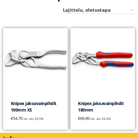
Knipex jakoavainpihdit
Knipex jakoavainpihdit
100mm XS
180mm
€
54,70
€
69,90
sis. alv 25,5%
sis. alv 25,5%