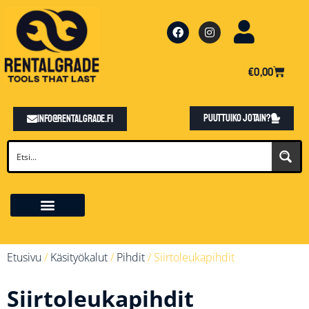
€
0,00
Puuttuiko jotain?
info@rentalgrade.fi
Etusivu
/
Käsityökalut
/
Pihdit
/ Siirtoleukapihdit
Siirtoleukapihdit